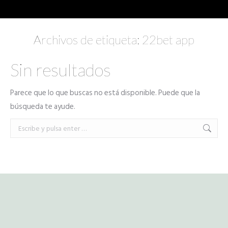
Archivos de etiqueta:
22bet app
Sin resultados
Parece que lo que buscas no está disponible. Puede que la
búsqueda te ayude.
Buscar: