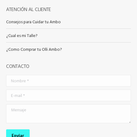
pueden
ATENCIÓN AL CLIENTE
elegir
en
Consejos para Cuidar tu Ambo
la
¿Cual es mi Talle?
página
de
¿Como Comprar tu Olli Ambo?
producto
CONTACTO
Nombre *
E-mail *
Mensaje
Enviar