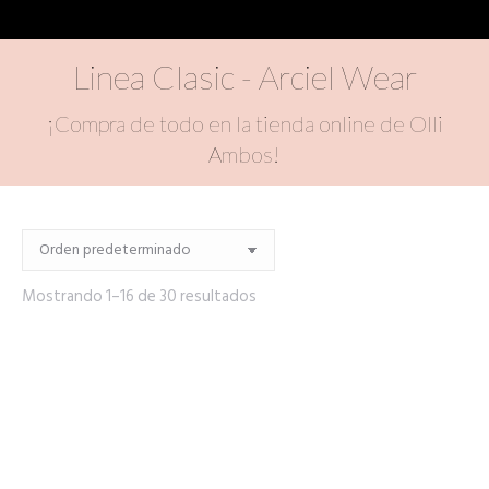
Linea Clasic - Arciel Wear
¡Compra de todo en la tienda online de Olli
Ambos!
Mostrando 1–16 de 30 resultados