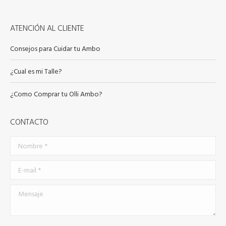
en
la
ATENCIÓN AL CLIENTE
página
de
Consejos para Cuidar tu Ambo
producto
¿Cual es mi Talle?
¿Como Comprar tu Olli Ambo?
CONTACTO
Nombre *
E-mail *
Mensaje