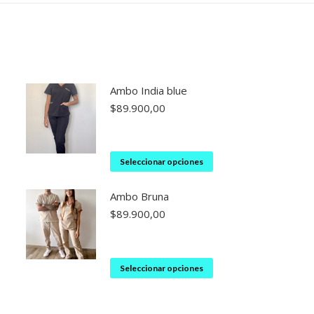
Ambo India blue
$
89.900,00
Este
Seleccionar opciones
producto
Ambo Bruna
tiene
$
89.900,00
múltiples
variantes.
Las
Este
Seleccionar opciones
opciones
producto
se
tiene
pueden