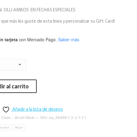
lá OLLI AMBOS EN FECHAS ESPECIALES
e más les guste de esta linea y personalizar su Gift Card!
n tarjeta
con Mercado Pago.
Saber más
ir al carrito
Añadir a la lista de deseos
 Clasic - Arciel Wear
SKU:
oa_46469-1-2-2-1-1-1
basico
Mujer