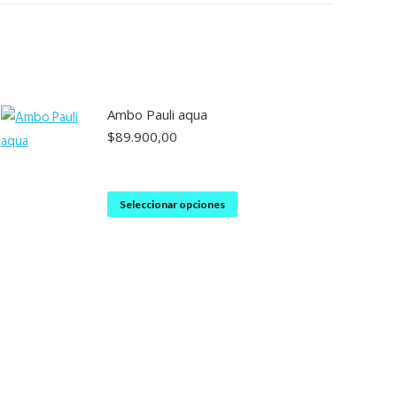
Ambo Pauli aqua
$
89.900,00
Este
Seleccionar opciones
producto
tiene
múltiples
variantes.
Las
opciones
se
pueden