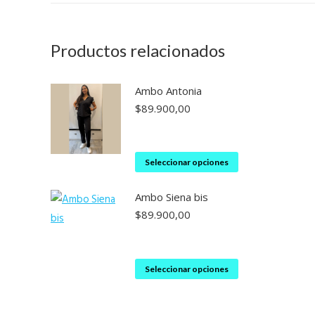
Productos relacionados
Ambo Antonia
$
89.900,00
Este
Seleccionar opciones
producto
Ambo Siena bis
tiene
$
89.900,00
múltiples
variantes.
Las
Este
Seleccionar opciones
opciones
producto
se
tiene
pueden