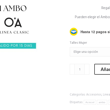
Rega
Pueden elegir el Ambo qu
Hasta 12 pagos si
Talles Mujer
Gift
Añad
Card
cantidad
Categorías:
Accesorios
,
Linea
Etiquetas:
Acrocel
ambo