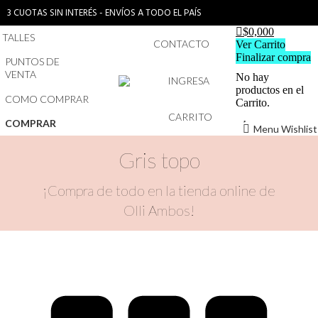
3 CUOTAS SIN INTERÉS - ENVÍOS A TODO EL PAÍS
$
0,00
0
TALLES
CONTACTO
Ver Carrito
Finalizar compra
PUNTOS DE
VENTA
No hay
INGRESA
productos en el
COMO COMPRAR
Carrito.
CARRITO
COMPRAR
Menu Wishlist
Gris topo
¡Compra de todo en la tienda online de
Olli Ambos!