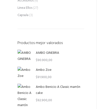
Accesorios
(6)
Linea Ellos
(27)
Capsula
(3)
Productos mejor valorados
AMBO GINEBRA
$
90.900,00
Ambo Zoe
$
91.900,00
Ambo Benicio A Classic marrón
cake
$
92.900,00