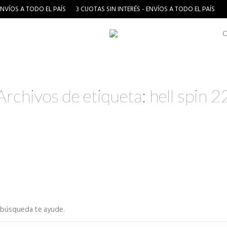
ENVÍOS A TODO EL PAÍS
3 CUOTAS SIN INTERÉS - ENVÍOS A TODO EL PAÍS
Archivos de etiqueta:
hell spin 2
a búsqueda te ayude.