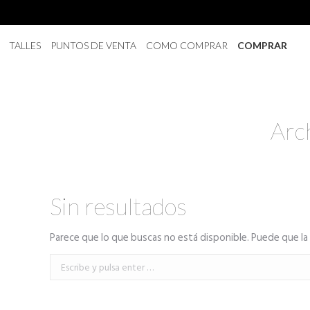
TALLES
PUNTOS DE VENTA
COMO COMPRAR
COMPRAR
Arc
Sin resultados
Parece que lo que buscas no está disponible. Puede que l
Buscar: