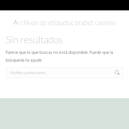
Archivos de etiqueta:
brabet cassino
Sin resultados
Parece que lo que buscas no está disponible. Puede que la
búsqueda te ayude.
Buscar: