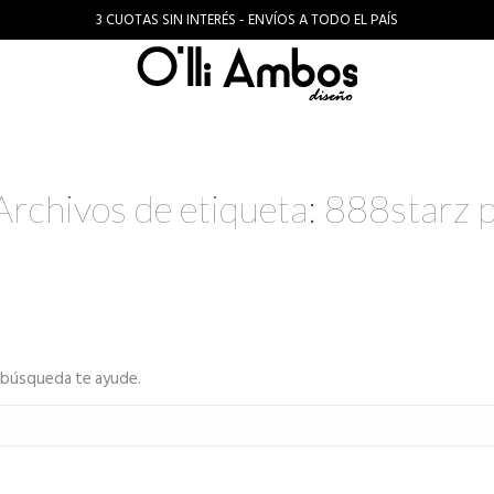
3 CUOTAS SIN INTERÉS - ENVÍOS A TODO EL PAÍS
Archivos de etiqueta:
888starz p
a búsqueda te ayude.