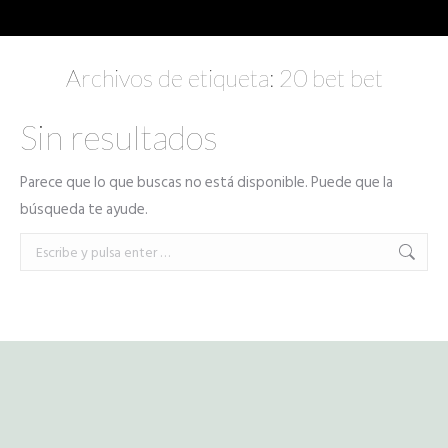
Archivos de etiqueta:
20 bet bet
Sin resultados
Parece que lo que buscas no está disponible. Puede que la
búsqueda te ayude.
Buscar: