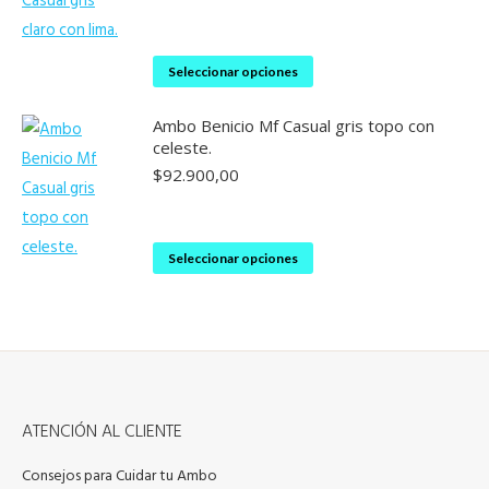
en
Las
la
opciones
Este
página
Seleccionar opciones
se
producto
de
pueden
Ambo Benicio Mf Casual gris topo con
tiene
producto
elegir
celeste.
múltiples
en
$
92.900,00
variantes.
la
Las
página
opciones
Este
Seleccionar opciones
de
se
producto
producto
pueden
tiene
elegir
múltiples
en
variantes.
la
Las
página
ATENCIÓN AL CLIENTE
opciones
de
se
Consejos para Cuidar tu Ambo
producto