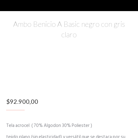
Ambo Benicio A Basic negro con gris
claro
$
92.900,00
Tela acrocel ( 70% Algodon 30% Poliester )
tejido plano (sin elasticidad) y versátil que se destaca por su