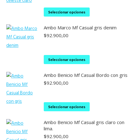
Este
Seleccionar opciones
producto
Ambo Marco Mf Casual gris denim
tiene
$
92.900,00
múltiples
variantes.
Las
Este
Seleccionar opciones
opciones
producto
se
Ambo Benicio Mf Casual Bordo con gris
tiene
pueden
$
92.900,00
múltiples
elegir
variantes.
en
Las
la
Este
Seleccionar opciones
opciones
página
producto
se
de
Ambo Benicio Mf Casual gris claro con
tiene
pueden
lima.
producto
múltiples
elegir
$
92.900,00
variantes.