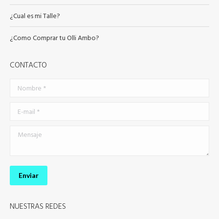
pueden
elegir
¿Cual es mi Talle?
en
¿Como Comprar tu Olli Ambo?
la
página
CONTACTO
de
producto
Nombre *
E-mail *
Mensaje
Enviar
NUESTRAS REDES