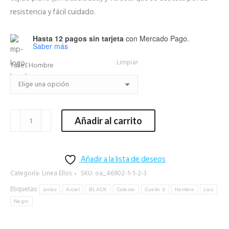
resistencia y fácil cuidado.
Hasta 12 pagos sin tarjeta
con Mercado Pago.
Saber más
Limpiar
Talles Hombre
Ambo
Añadir al carrito
Benicio
A
Basic
Añadir a la lista de deseos
negro
Categoría:
Linea Ellos
SKU:
oa_46902-1-1-2-3
con
Etiquetas:
ambo
Arciel
BLACK
Celeste
Cuello V
Hombre
Liso
gris
Negro
claro
cantidad